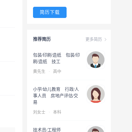
简历下载
推荐简历
更多简历
包装∕印刷∕造纸 包装∕印
刷∕造纸 技工
黄先生
·
高中
小学∕幼儿教育 行政∕人
事人员 房地产评估∕交
易
刘女士
·
本科
技术员/工程师