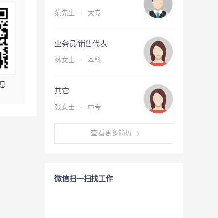
范先生
·
大专
业务员∕销售代表
林女士
·
本科
息
其它
张女士
·
中专
查看更多简历
微信扫一扫找工作