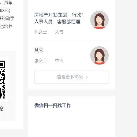
、汽车
226；
房地产开发∕策划 行政∕
好的动手
人事人员 客服部经理
也培养
孙女士
·
大专
其它
张女士
·
中专
查看更多简历
微信扫一扫找工作
息