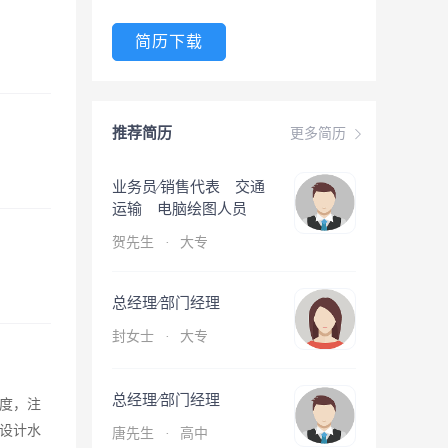
简历下载
推荐简历
更多简历
业务员∕销售代表 交通
运输 电脑绘图人员
贺先生
·
大专
总经理∕部门经理
封女士
·
大专
总经理∕部门经理
度，注
设计水
唐先生
·
高中